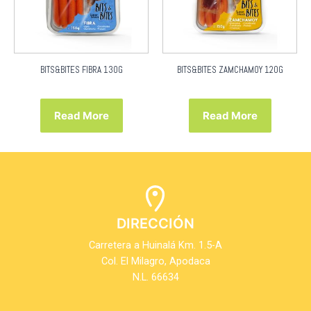
BITS&BITES FIBRA 130G
BITS&BITES ZAMCHAMOY 120G
Read More
Read More
DIRECCIÓN
Carretera a Huinalá Km. 1.5-A
Col. El Milagro, Apodaca
N.L. 66634